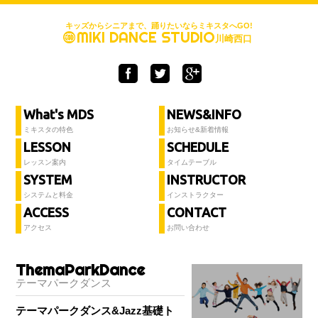
キッズからシニアまで、踊りたいならミキスタへGO!
MIKI DANCE STUDIO
川崎西口
What's MDS
NEWS&INFO
ミキスタの特色
お知らせ&新着情報
LESSON
SCHEDULE
レッスン案内
タイムテーブル
SYSTEM
INSTRUCTOR
システムと料金
インストラクター
ACCESS
CONTACT
アクセス
お問い合わせ
ThemaParkDance
テーマパークダンス
テーマパークダンス&Jazz基礎ト